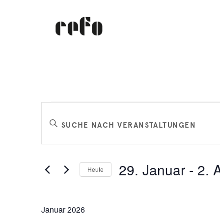
Veranstaltungen
Veranstaltungen
Bitte
Schlüsselwort
Suche
eingeben.
Suche
und
29. Januar
 - 
2. A
Heute
nach
Datum
Veranstaltungen
Ansichten,
wählen.
Schlüsselwort.
Januar 2026