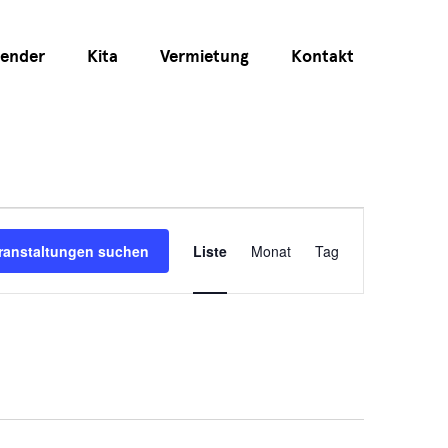
lender
Kita
Vermietung
Kontakt
Veranstaltun
ranstaltungen suchen
Liste
Monat
Tag
Ansichten-
Navigation