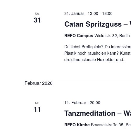
Navigation
31. Januar | 13:00
-
18:00
SA.
31
Catan Spritzguss –
REFO Campus
Wiclefstr. 32, Berlin
Du liebst Brettspiele? Du interessie
Plastik noch rausholen kann? Kunsts
dreidimensionale Hexfelder und...
Februar 2026
11. Februar | 20:00
MI.
11
Tanzmeditation – Was
REFO Kirche
Beusselstraße 35, Be