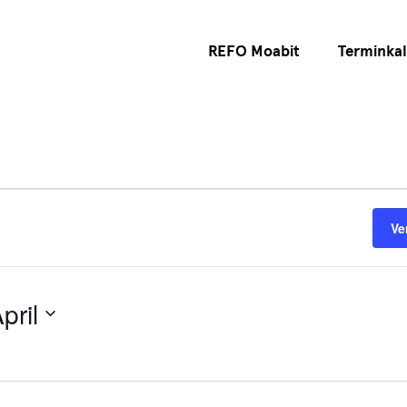
REFO Moabit
Terminka
Ve
pril