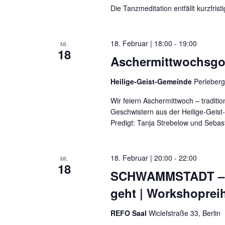
Die Tanzmeditation entfällt kurzfris
18. Februar | 18:00
-
19:00
MI.
18
Aschermittwochsgot
Heilige-Geist-Gemeinde
Perleberg
Wir feiern Aschermittwoch – tradit
Geschwistern aus der Heilige-Geist-
Predigt: Tanja Strebelow und Sebast
18. Februar | 20:00
-
22:00
MI.
18
SCHWAMMSTADT – we
geht | Workshoprei
REFO Saal
Wiclefstraße 33, Berlin