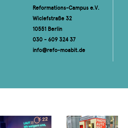
Reformations-Campus e.V.
Wiclefstraße 32
10551 Berlin
030 - 609 324 37
info@refo-moabit.de