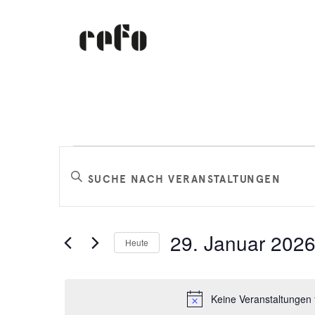
Veranstaltungen
Veranstaltungen
Bitte
Schlüsselwort
Suche
für
eingeben.
Suche
und
29. Januar 202
Heute
nach
29.
Datum
Veranstaltungen
Ansichten,
wählen.
Schlüsselwort.
Keine Veranstaltungen 