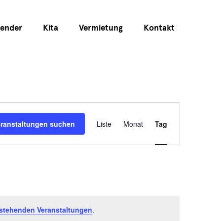
lender
Kita
Vermietung
Kontakt
Veranstaltu
eranstaltungen suchen
Liste
Monat
Tag
Ansichten-
Navigation
stehenden Veranstaltungen
.