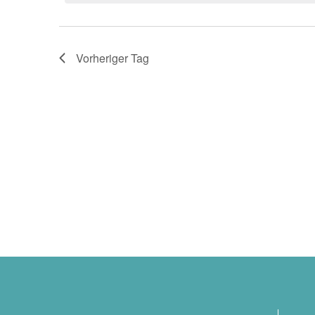
Januar
Navigation
2026
Vorheriger Tag