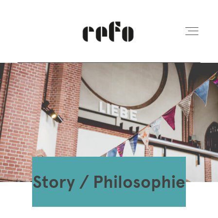
REFO Moabit
Terminkalender
Kita
Story / Philosophie
Vermietung