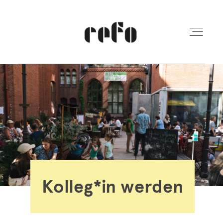
REFO Moabit
Terminkalender
Kita
Kolleg*in werden
Vermietung