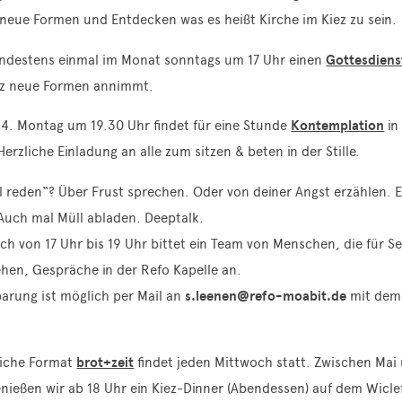
neue Formen und Entdecken was es heißt Kirche im Kiez zu sein.
indestens einmal im Monat sonntags um 17 Uhr einen
Gottesdiens
nz neue Formen annimmt.
 4. Montag um 19.30 Uhr findet für eine Stunde
Kontemplation
in
Herzliche Einladung an alle zum sitzen & beten in der Stille.
l reden“? Über Frust sprechen. Oder von deiner Angst erzählen. 
Auch mal Müll abladen. Deeptalk.
h von 17 Uhr bis 19 Uhr bittet ein Team von Menschen, die für Se
hen, Gespräche in der Refo Kapelle an.
arung ist möglich per Mail an
s.leenen@refo-moabit.de
mit dem 
iche Format
brot+zeit
findet jeden Mittwoch statt. Zwischen Mai
ießen wir ab 18 Uhr ein Kiez-Dinner (Abendessen) auf dem Wicle