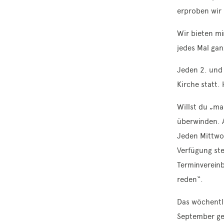
erproben wir 
Wir bieten m
jedes Mal ga
Jeden 2. und
Kirche statt. 
Willst du „ma
überwinden. 
Jeden Mittwoc
Verfügung ste
Terminvereinb
reden“.
Das wöchentl
September gen