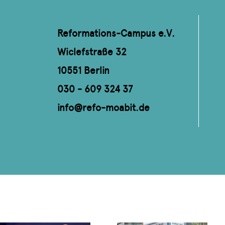
Reformations-Campus e.V.
Wiclefstraße 32
10551 Berlin
030 - 609 324 37
info@refo-moabit.de