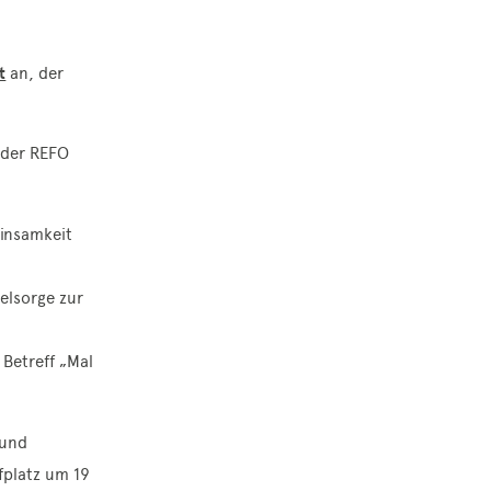
t
an, der
 der REFO
Einsamkeit
elsorge zur
Betreff „Mal
 und
fplatz um 19