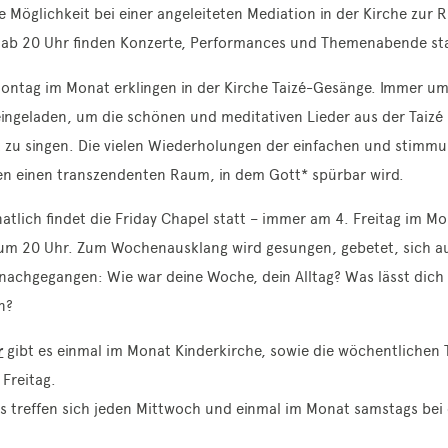
ie Möglichkeit bei einer angeleiteten Mediation in der Kirche zur 
b 20 Uhr finden Konzerte, Performances und Themenabende sta
ontag im Monat erklingen in der Kirche Taizé-Gesänge. Immer um
 eingeladen, um die schönen und meditativen Lieder aus der Taizé
 zu singen. Die vielen Wiederholungen der einfachen und stimmu
nen einen transzendenten Raum, in dem Gott* spürbar wird.
atlich findet die Friday Chapel statt – immer am 4. Freitag im Mo
 um 20 Uhr. Zum Wochenausklang wird gesungen, gebetet, sich a
nachgegangen: Wie war deine Woche, dein Alltag? Was lässt dich 
n?
r
gibt es einmal im Monat Kinderkirche, sowie die wöchentlichen 
Freitag.
s treffen sich jeden Mittwoch und einmal im Monat samstags bei