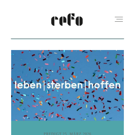
REFO Moabit
Terminkalender
Kita
Vermietung
PREDIGT
25. MÄRZ 2026