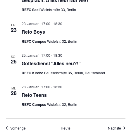
Gespräch: Alles neu! Nur wie?
REFO Saal
Wiclefstraße 33, Berlin
23. Januar | 17:00
-
18:30
FR.
23
Refo Boys
REFO Campus
Wiclefstr. 32, Berlin
25. Januar | 17:00
-
18:30
SO.
25
Gottesdienst “Alles neu?!”
REFO Kirche
Beusselstraße 35, Berlin, Deutschland
28. Januar | 17:00
-
18:30
MI.
28
Refo Teens
REFO Campus
Wiclefstr. 32, Berlin
Veranstaltungen
Veran
Vorherige
Heute
Nächste