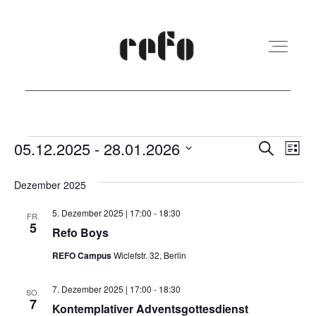
REFO Moabit
Veranstaltungen
Veranst
Ver
05.12.2025
 - 
28.01.2026
Suche
Liste
Ans
Suche
Datum
Terminkalender
Dezember 2025
Nav
und
wählen.
5. Dezember 2025 | 17:00
-
18:30
Ansicht
FR.
5
Kita
Refo Boys
Navigat
REFO Campus
Wiclefstr. 32, Berlin
Vermietung
7. Dezember 2025 | 17:00
-
18:30
SO.
7
Kontemplativer Adventsgottesdienst