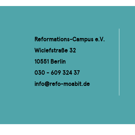
Reformations-Campus e.V.
Wiclefstraße 32
10551 Berlin
030 - 609 324 37
info@refo-moabit.de