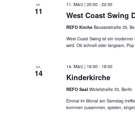
11. März | 20:00
-
22:00
MI.
11
West Coast Swing D
REFO Kirche
Beusselstraße 35, Be
West Coast Swing ist ein moderner
wird. Ob schnell oder langsam, Pop 
14. März | 16:00
-
18:00
SA.
14
Kinderkirche
REFO Saal
Wiclefstraße 33, Berlin
Einmal im Monat am Samstag treffen 
kommen zusammen, spielen, singen, e