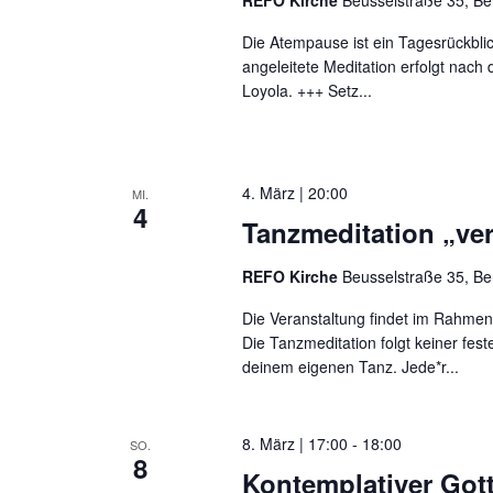
REFO Kirche
Beusselstraße 35, Be
Die Atempause ist ein Tagesrückbli
angeleitete Meditation erfolgt nac
Loyola. +++ Setz...
4. März | 20:00
MI.
4
Tanzmeditation „ver
REFO Kirche
Beusselstraße 35, Be
Die Veranstaltung findet im Rahmen
Die Tanzmeditation folgt keiner fes
deinem eigenen Tanz. Jede*r...
8. März | 17:00
-
18:00
SO.
8
Kontemplativer Got