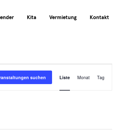
lender
Kita
Vermietung
Kontakt
Veranstaltun
ranstaltungen suchen
Liste
Monat
Tag
Ansichten-
Navigation