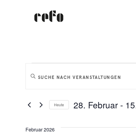
Veranstaltungen
Veranstaltungen
Bitte
Schlüsselwort
Suche
eingeben.
Suche
und
28. Februar
 - 
15.
Heute
nach
Datum
Veranstaltungen
Ansichten,
wählen.
Schlüsselwort.
Februar 2026