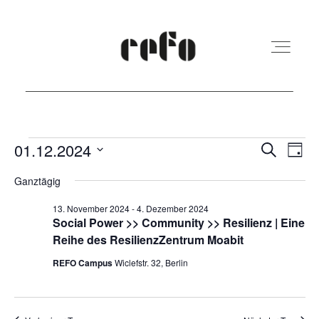
REFO Moabit
Veranstaltungen
Veranst
Ver
01.12.2024
Suche
Tag
Ans
Suche
Datum
für
Ganztägig
Terminkalender
Nav
und
wählen.
1.
13. November 2024
-
4. Dezember 2024
Ansicht
Social Power >> Community >> Resilienz | Eine
Dezember
Kita
Reihe des ResilienzZentrum Moabit
Navigat
2024
REFO Campus
Wiclefstr. 32, Berlin
Vermietung