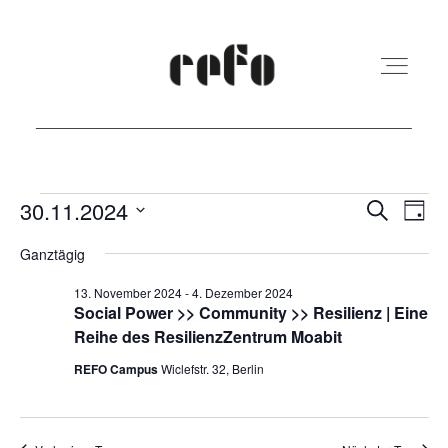
REFO Moabit
Veranstaltungen
Veranst
Ver
30.11.2024
Suche
Tag
Ans
Suche
Datum
für
Ganztägig
Terminkalender
Nav
und
wählen.
30.
13. November 2024
-
4. Dezember 2024
Ansicht
Social Power >> Community >> Resilienz | Eine
November
Kita
Reihe des ResilienzZentrum Moabit
Navigat
2024
REFO Campus
Wiclefstr. 32, Berlin
Vermietung