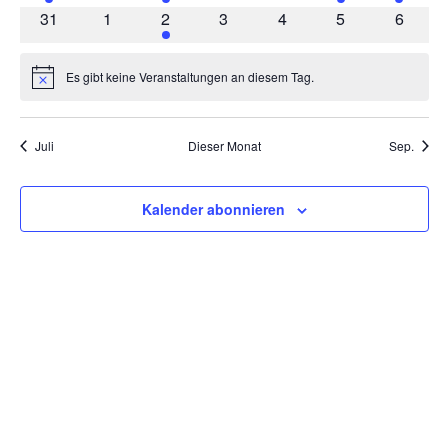
Veranstaltung
Veranstaltungen
Veranstaltungen
Veranstaltungen
Veranstaltungen
Veranstaltung
Veranst
Kontakt
0
0
2
0
0
0
0
31
1
2
3
4
5
6
Veranstaltungen
Veranstaltungen
Veranstaltungen
Veranstaltungen
Veranstaltungen
Veranstaltunge
Veranst
Es gibt keine Veranstaltungen an diesem Tag.
Hinweis
Juli
Dieser Monat
Sep.
Kalender abonnieren