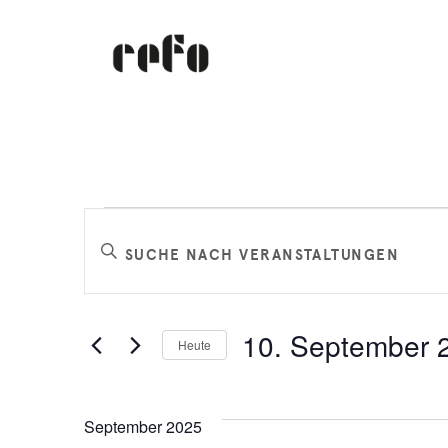
Veranstaltungen
Veranstaltungen
Bitte
Schlüsselwort
Suche
eingeben.
Suche
und
10. September 
Heute
nach
Datum
Veranstaltungen
Ansichten,
wählen.
Schlüsselwort.
September 2025