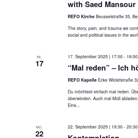
with Saed Mansour
REFO Kirche
Beusselstraße 35, Be
The story, pain, and trauma we conta
social and political issues in the worl
17. September 2025 | 17:00
-
19:00
MI.
17
“Mal reden” – Ich hö
REFO Kapelle
Ecke Wiclefstraße 32
Du möchtest einfach mal reden. Übe
überwinden. Auch mal Müll abladen.
Eine...
22. September 2025 | 19:30
-
20:30
MO.
22
Kontemplation