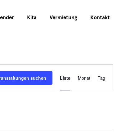
lender
Kita
Vermietung
Kontakt
Veranstaltun
ranstaltungen suchen
Liste
Monat
Tag
Ansichten-
Navigation