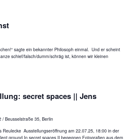
nst
lschen!“ sagte ein bekannter Philosoph einmal. Und er scheint
nze schief/falsch/dumm/schräg ist, können wir kleinen
ung: secret spaces || Jens
 / Beusselstraße 35, Berlin
ens Reulecke Ausstellungseröffnung am 22.07.25, 18:00 in der
ilent ground In secret spaces II begegnen Fotografien aus dem