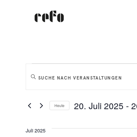
Veranstaltungen
Veranstaltungen
Bitte
Schlüsselwort
Suche
eingeben.
Suche
und
20. Juli 2025
 - 
2
Heute
nach
Datum
Veranstaltungen
Ansichten,
wählen.
Schlüsselwort.
Juli 2025