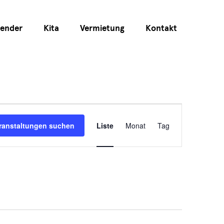
lender
Kita
Vermietung
Kontakt
Veranstaltun
ranstaltungen suchen
Liste
Monat
Tag
Ansichten-
Navigation