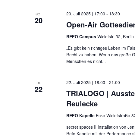
Navigation
20. Juli 2025 | 17:00
-
18:30
SO.
20
Open-Air Gottesdie
REFO Campus
Wiclefstr. 32, Berlin
„Es gibt kein richtiges Leben im Fa
Recht zu haben. Wenn das große Ga
Menschen es nicht...
22. Juli 2025 | 18:00
-
21:00
DI.
22
TRIALOGO | Ausstell
Reulecke
REFO Kapelle
Ecke Wiclefstraße 32
secret spaces II Installation von J
Refo Kapelle mit der Performance s