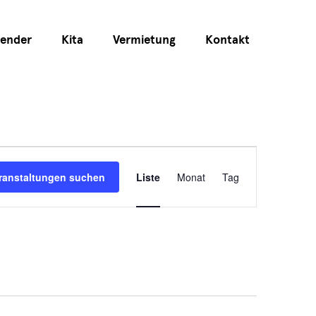
lender
Kita
Vermietung
Kontakt
Veranstaltun
ranstaltungen suchen
Liste
Monat
Tag
Ansichten-
Navigation