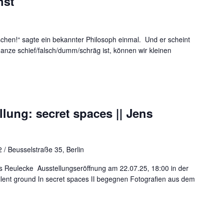
nst
lschen!“ sagte ein bekannter Philosoph einmal. Und er scheint
nze schief/falsch/dumm/schräg ist, können wir kleinen
ung: secret spaces || Jens
 / Beusselstraße 35, Berlin
ens Reulecke Ausstellungseröffnung am 22.07.25, 18:00 in der
ilent ground In secret spaces II begegnen Fotografien aus dem