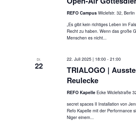
Open-Air Gottesdie
REFO Campus
Wiclefstr. 32, Berlin
„Es gibt kein richtiges Leben im Fa
Recht zu haben. Wenn das große Ga
Menschen es nicht...
22. Juli 2025 | 18:00
-
21:00
DI.
22
TRIALOGO | Ausstell
Reulecke
REFO Kapelle
Ecke Wiclefstraße 32
secret spaces II Installation von J
Refo Kapelle mit der Performance s
Niger einem...