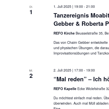
1. Juli 2025 | 19:00
-
21:00
DI.
1
Tanzereignis Moabi
Gebber & Roberta P
REFO Kirche
Beusselstraße 35, Be
Das von Chaim Gebber entwickelte 
und physischen Übungen, die darauf
Improvisationsübungen und Tanzkom
2. Juli 2025 | 17:00
-
19:00
MI.
2
“Mal reden” – Ich hö
REFO Kapelle
Ecke Wiclefstraße 32
Du möchtest einfach mal reden. Übe
überwinden. Auch mal Müll abladen.
Eine...