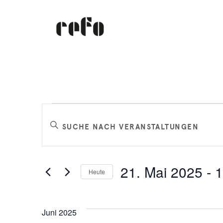
Veranstaltungen
Veranstaltungen
Bitte
Schlüsselwort
Suche
eingeben.
Suche
und
21. Mai 2025
 - 
1
Heute
nach
Datum
Veranstaltungen
Ansichten,
wählen.
Schlüsselwort.
Juni 2025