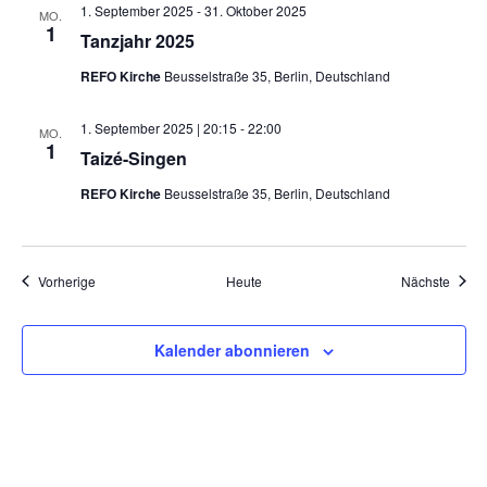
1. September 2025
-
31. Oktober 2025
MO.
1
Tanzjahr 2025
REFO Kirche
Beusselstraße 35, Berlin, Deutschland
1. September 2025 | 20:15
-
22:00
MO.
1
Taizé-Singen
REFO Kirche
Beusselstraße 35, Berlin, Deutschland
Veranstaltungen
Veran
Vorherige
Heute
Nächste
Kalender abonnieren