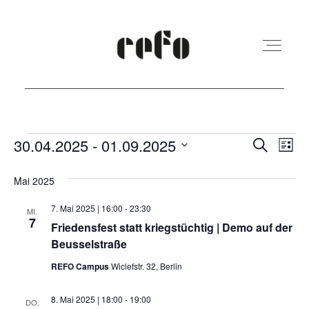
REFO Moabit
Veranstaltungen
Veranst
Ver
30.04.2025
 - 
01.09.2025
Suche
Liste
Ans
Suche
Datum
Terminkalender
Mai 2025
Nav
und
wählen.
7. Mai 2025 | 16:00
-
23:30
Ansicht
MI.
7
Kita
Friedensfest statt kriegstüchtig | Demo auf der
Navigat
Beusselstraße
REFO Campus
Wiclefstr. 32, Berlin
Vermietung
8. Mai 2025 | 18:00
-
19:00
DO.