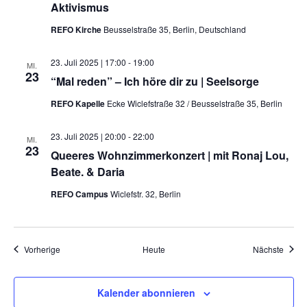
Aktivismus
REFO Kirche
Beusselstraße 35, Berlin, Deutschland
23. Juli 2025 | 17:00
-
19:00
MI.
23
“Mal reden” – Ich höre dir zu | Seelsorge
REFO Kapelle
Ecke Wiclefstraße 32 / Beusselstraße 35, Berlin
23. Juli 2025 | 20:00
-
22:00
MI.
23
Queeres Wohnzimmerkonzert | mit Ronaj Lou,
Beate. & Daria
REFO Campus
Wiclefstr. 32, Berlin
Veranstaltungen
Veran
Vorherige
Heute
Nächste
Kalender abonnieren