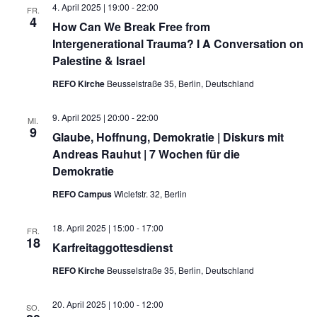
4. April 2025 | 19:00
-
22:00
Kontakt
FR.
4
How Can We Break Free from
Intergenerational Trauma? I A Conversation on
Palestine & Israel
REFO Kirche
Beusselstraße 35, Berlin, Deutschland
9. April 2025 | 20:00
-
22:00
MI.
9
Glaube, Hoffnung, Demokratie | Diskurs mit
Andreas Rauhut | 7 Wochen für die
Demokratie
REFO Campus
Wiclefstr. 32, Berlin
18. April 2025 | 15:00
-
17:00
FR.
18
Karfreitaggottesdienst
REFO Kirche
Beusselstraße 35, Berlin, Deutschland
20. April 2025 | 10:00
-
12:00
SO.