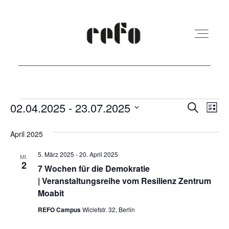
REFO Moabit
Veranstaltungen
Veranst
Ver
02.04.2025
 - 
23.07.2025
Suche
Liste
Ans
Suche
Datum
Terminkalender
April 2025
Nav
und
wählen.
5. März 2025
-
20. April 2025
Ansicht
MI.
2
Kita
7 Wochen für die Demokratie
Navigat
| Veranstaltungsreihe vom Resilienz Zentrum
Moabit
Vermietung
REFO Campus
Wiclefstr. 32, Berlin