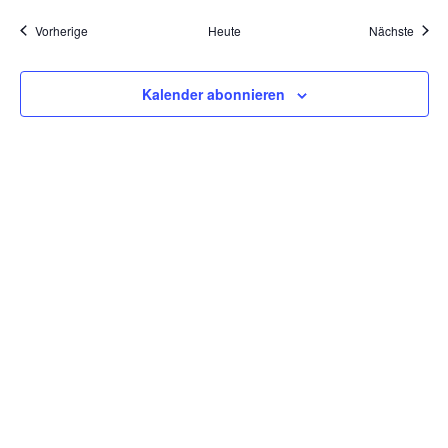
Veranstaltungen
Veran
Vorherige
Heute
Nächste
Kalender abonnieren