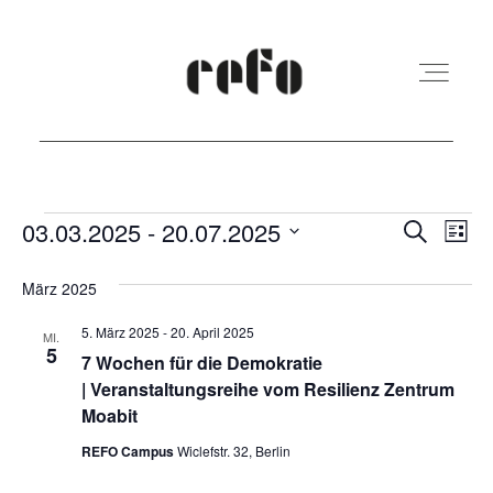
REFO Moabit
Veranstaltungen
Veranst
Ver
03.03.2025
 - 
20.07.2025
Suche
Liste
Ans
Suche
Datum
Terminkalender
März 2025
Nav
und
wählen.
5. März 2025
-
20. April 2025
Ansicht
MI.
5
Kita
7 Wochen für die Demokratie
Navigat
| Veranstaltungsreihe vom Resilienz Zentrum
Moabit
Vermietung
REFO Campus
Wiclefstr. 32, Berlin