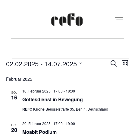
REFO Moabit
Veranstaltungen
Veranst
Ver
02.02.2025
 - 
14.07.2025
Suche
Liste
Ans
Suche
Datum
Terminkalender
Februar 2025
Nav
und
wählen.
16. Februar 2025 | 17:00
-
18:30
Ansicht
SO.
16
Kita
Gottesdienst in Bewegung
Navigat
REFO Kirche
Beusselstraße 35, Berlin, Deutschland
Vermietung
20. Februar 2025 | 17:00
-
19:00
DO.
20
Moabit Podium