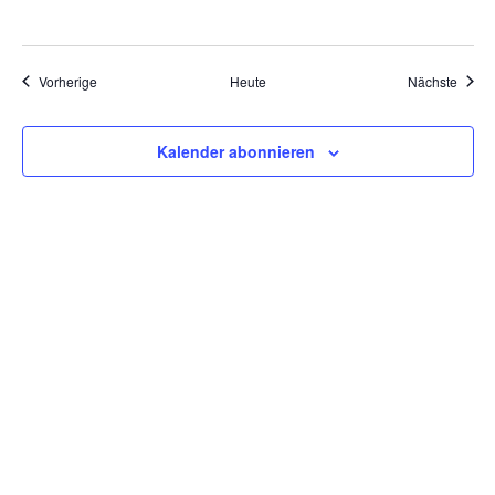
Veranstaltungen
Veran
Vorherige
Heute
Nächste
Kalender abonnieren