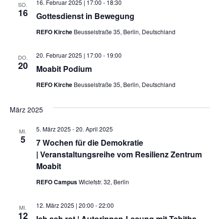
16. Februar 2025 | 17:00
-
18:30
SO.
Kontakt
16
Gottesdienst in Bewegung
REFO Kirche
Beusselstraße 35, Berlin, Deutschland
20. Februar 2025 | 17:00
-
19:00
DO.
20
Moabit Podium
REFO Kirche
Beusselstraße 35, Berlin, Deutschland
März 2025
5. März 2025
-
20. April 2025
MI.
5
7 Wochen für die Demokratie
| Veranstaltungsreihe vom Resilienz Zentrum
Moabit
REFO Campus
Wiclefstr. 32, Berlin
12. März 2025 | 20:00
-
22:00
MI.
12
Ich seh rot | Autorinnen-Lesung mit Tabitha