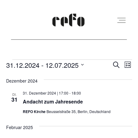
REFO Moabit
Veranstaltungen
Veranst
Ver
31.12.2024
 - 
12.07.2025
Suche
Liste
Ans
Suche
Datum
Terminkalender
Dezember 2024
Nav
und
wählen.
31. Dezember 2024 | 17:00
-
18:00
Ansicht
DI.
31
Kita
Andacht zum Jahresende
Navigat
REFO Kirche
Beusselstraße 35, Berlin, Deutschland
Vermietung
Februar 2025