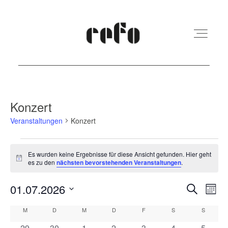
REFO Moabit
Konzert
Veranstaltungen
Konzert
Terminkalender
Veranstaltungen
Es wurden keine Ergebnisse für diese Ansicht gefunden. Hier geht
Hinweis
es zu den
nächsten bevorstehenden Veranstaltungen
.
Kita
Veranst
Ver
01.07.2026
Suche
Monat
Vermietung
Ans
Suche
Datum
Kalender
M
MONTAG
D
DIENSTAG
M
MITTWOCH
D
DONNERSTAG
F
FREITAG
S
SAMSTAG
S
SONNT
Nav
und
wählen.
0
0
0
0
0
0
0
29
30
1
2
3
4
5