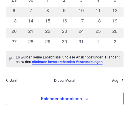
von
Kontakt
Ansicht
Veranstaltungen
Veranstaltungen
Veranstaltungen
Veranstaltungen
Veranstaltungen
Veranstaltunge
Veranst
Veranstaltungen
0
0
0
0
0
0
0
6
7
8
9
10
11
12
Navigat
Veranstaltungen
Veranstaltungen
Veranstaltungen
Veranstaltungen
Veranstaltungen
Veranstaltungen
Veranst
0
0
0
0
0
0
0
13
14
15
16
17
18
19
Veranstaltungen
Veranstaltungen
Veranstaltungen
Veranstaltungen
Veranstaltungen
Veranstaltungen
Veranst
0
0
0
0
0
0
0
20
21
22
23
24
25
26
Veranstaltungen
Veranstaltungen
Veranstaltungen
Veranstaltungen
Veranstaltungen
Veranstaltungen
Veranst
0
0
0
0
0
0
0
27
28
29
30
31
1
2
Veranstaltungen
Veranstaltungen
Veranstaltungen
Veranstaltungen
Veranstaltungen
Veranstaltunge
Veranst
Es wurden keine Ergebnisse für diese Ansicht gefunden. Hier geht
Hinweis
es zu den
nächsten bevorstehenden Veranstaltungen
.
Juni
Dieser Monat
Aug.
Kalender abonnieren