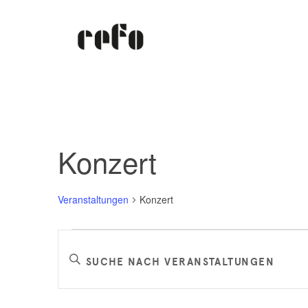
Konzert
Veranstaltungen
Konzert
Veranstaltungen
Veranstaltungen
Bitte
Schlüsselwort
Suche
eingeben.
Suche