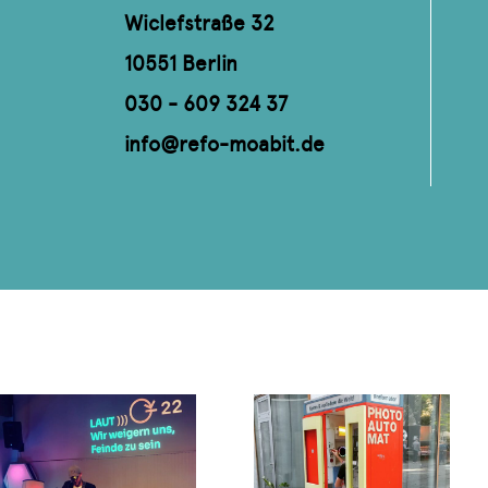
Wiclefstraße 32
10551 Berlin
030 - 609 324 37
info@refo-moabit.de