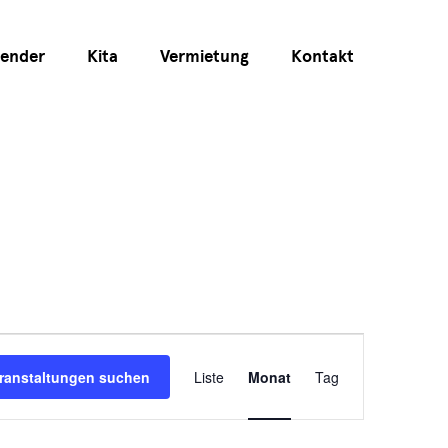
lender
Kita
Vermietung
Kontakt
Veranstaltun
ranstaltungen suchen
Liste
Monat
Tag
Ansichten-
Navigation