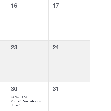
0
0
16
17
ungen,
Veranstaltungen,
Veranstaltungen,
0
0
23
24
ungen,
Veranstaltungen,
Veranstaltungen,
1
0
30
31
ungen,
Veranstaltung,
Veranstaltungen,
18:00
-
19:30
Konzert: Mendelssohn
„Elias“