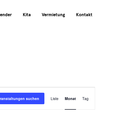
lender
Kita
Vermietung
Kontakt
Veranstaltun
ranstaltungen suchen
Liste
Monat
Tag
Ansichten-
Navigation