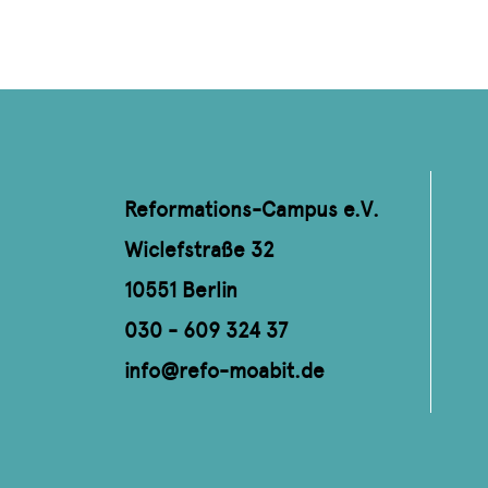
Reformations-Campus e.V.
Wiclefstraße 32
10551 Berlin
030 - 609 324 37
info@refo-moabit.de