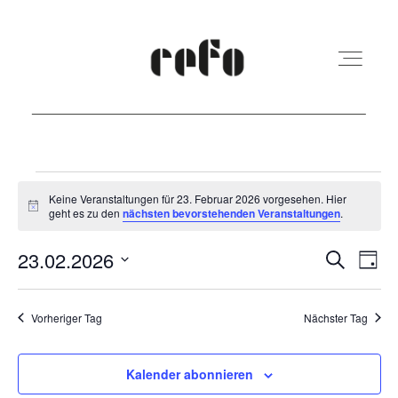
REFO Moabit
Veranstaltungen
Keine Veranstaltungen für 23. Februar 2026 vorgesehen. Hier
Hinweis
geht es zu den
nächsten bevorstehenden Veranstaltungen
.
für
Terminkalender
23.
Veranst
Ver
23.02.2026
Suche
Tag
Ans
Suche
Februar
Datum
Kita
Nav
und
wählen.
Vorheriger Tag
Nächster Tag
2026
Ansicht
Vermietung
Navigat
Kalender abonnieren