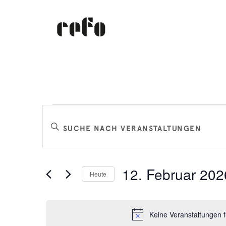
Veranstaltungen
Veranstaltungen
Bitte
Schlüsselwort
Suche
für
eingeben.
Suche
und
12. Februar 202
Heute
nach
12.
Datum
Veranstaltungen
Ansichten,
wählen.
Schlüsselwort.
Keine Veranstaltungen 