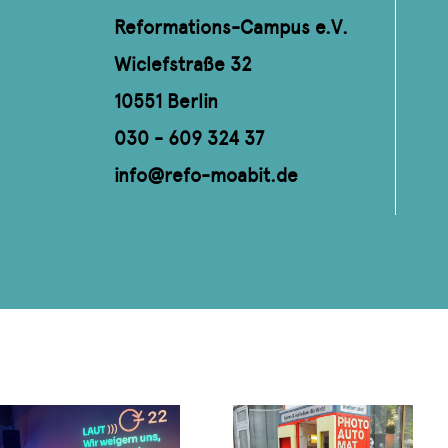
Reformations-Campus e.V.
Wiclefstraße 32
10551 Berlin
030 - 609 324 37
info@refo-moabit.de