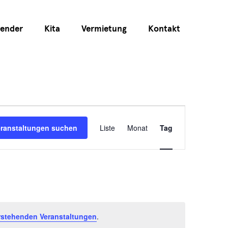
lender
Kita
Vermietung
Kontakt
Veranstaltu
eranstaltungen suchen
Liste
Monat
Tag
Ansichten-
Navigation
rstehenden Veranstaltungen
.