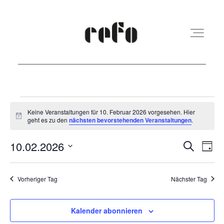
REFO Moabit
Veranstaltungen
Keine Veranstaltungen für 10. Februar 2026 vorgesehen. Hier
Hinweis
geht es zu den
nächsten bevorstehenden Veranstaltungen
.
für
Terminkalender
10.
Veranst
Ver
10.02.2026
Suche
Tag
Ans
Suche
Februar
Datum
Kita
Nav
und
wählen.
Vorheriger Tag
Nächster Tag
2026
Ansicht
Vermietung
Navigat
Kalender abonnieren