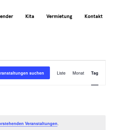
lender
Kita
Vermietung
Kontakt
Veranstaltu
eranstaltungen suchen
Liste
Monat
Tag
Ansichten-
Navigation
orstehenden Veranstaltungen
.