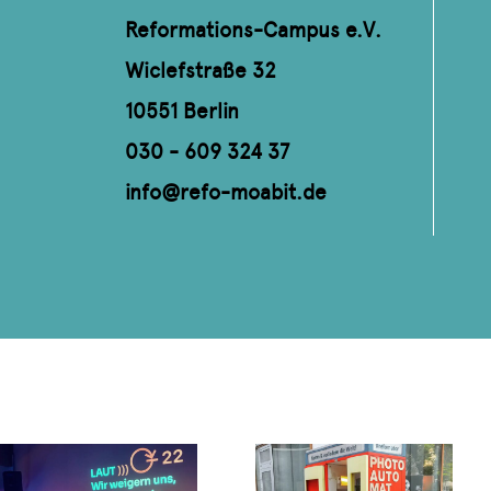
Reformations-Campus e.V.
Wiclefstraße 32
10551 Berlin
030 - 609 324 37
info@refo-moabit.de