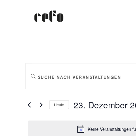
Veranstaltungen
Veranstaltungen
Bitte
Schlüsselwort
Suche
für
eingeben.
Suche
und
23. Dezember 2
Heute
nach
23.
Datum
Veranstaltungen
Ansichten,
wählen.
Schlüsselwort.
Keine Veranstaltungen f