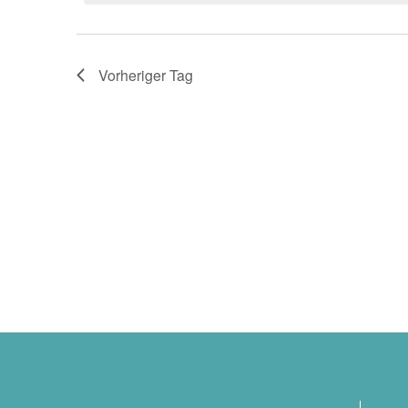
Dezember
Navigation
2025
Vorheriger Tag