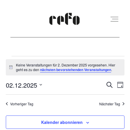
REFO Moabit
Veranstaltungen
Keine Veranstaltungen für 2. Dezember 2025 vorgesehen. Hier
Hinweis
geht es zu den
nächsten bevorstehenden Veranstaltungen
.
für
Terminkalender
2.
Veranst
Ver
02.12.2025
Suche
Tag
Ans
Suche
Dezember
Datum
Kita
Nav
und
wählen.
Vorheriger Tag
Nächster Tag
2025
Ansicht
Vermietung
Navigat
Kalender abonnieren