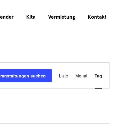
lender
Kita
Vermietung
Kontakt
Veranstaltu
eranstaltungen suchen
Liste
Monat
Tag
Ansichten-
Navigation