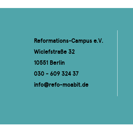
Reformations-Campus e.V.
Wiclefstraße 32
10551 Berlin
030 - 609 324 37
info@refo-moabit.de