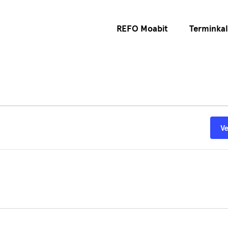
REFO Moabit
Terminka
V