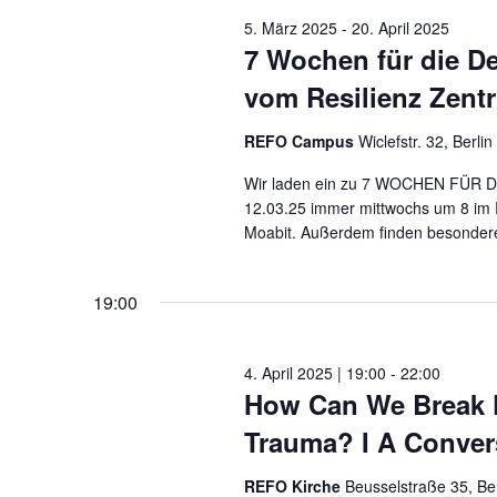
April
Navigation
5. März 2025
-
20. April 2025
7 Wochen für die De
2025
vom Resilienz Zent
REFO Campus
Wiclefstr. 32, Berlin
Wir laden ein zu 7 WOCHEN FÜR D
12.03.25 immer mittwochs um 8 im 
Moabit. Außerdem finden besondere 
19:00
4. April 2025 | 19:00
-
22:00
How Can We Break F
Trauma? I A Convers
REFO Kirche
Beusselstraße 35, Ber