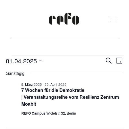
REFO Moabit
Veranstaltungen
Veranst
Ver
01.04.2025
Suche
Tag
Ans
Suche
Datum
für
Ganztägig
Terminkalender
Nav
und
wählen.
1.
5. März 2025
-
20. April 2025
Ansicht
7 Wochen für die Demokratie
April
Kita
| Veranstaltungsreihe vom Resilienz Zentrum
Navigat
Moabit
2025
REFO Campus
Wiclefstr. 32, Berlin
Vermietung