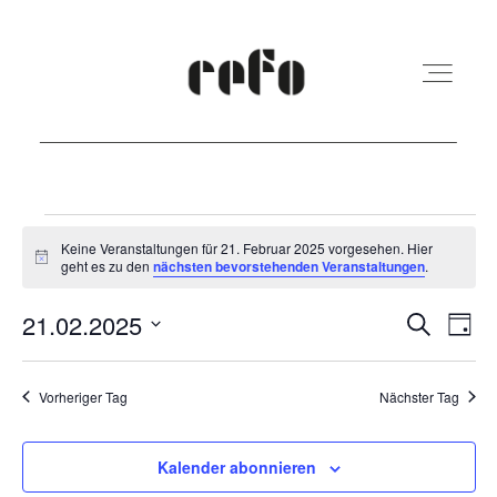
REFO Moabit
Veranstaltungen
Keine Veranstaltungen für 21. Februar 2025 vorgesehen. Hier
Hinweis
geht es zu den
nächsten bevorstehenden Veranstaltungen
.
für
Terminkalender
21.
Veranst
Ver
21.02.2025
Suche
Tag
Ans
Suche
Februar
Datum
Kita
Nav
und
wählen.
Vorheriger Tag
Nächster Tag
2025
Ansicht
Vermietung
Navigat
Kalender abonnieren