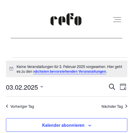
REFO Moabit
Veranstaltungen
Keine Veranstaltungen für 3. Februar 2025 vorgesehen. Hier geht
Hinweis
es zu den
nächsten bevorstehenden Veranstaltungen
.
für
Terminkalender
3.
Veranst
Ver
03.02.2025
Suche
Tag
Ans
Suche
Februar
Datum
Kita
Nav
und
wählen.
Vorheriger Tag
Nächster Tag
2025
Ansicht
Vermietung
Navigat
Kalender abonnieren