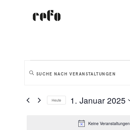
Veranstaltungen
Veranstaltungen
Bitte
Schlüsselwort
Suche
für
eingeben.
Suche
und
1. Januar 2025
Heute
nach
1.
Datum
Veranstaltungen
Ansichten,
wählen.
Schlüsselwort.
Keine Veranstaltungen