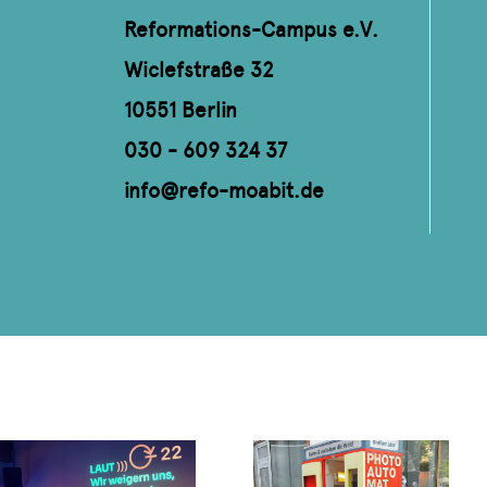
Reformations-Campus e.V.
Wiclefstraße 32
10551 Berlin
030 - 609 324 37
info@refo-moabit.de