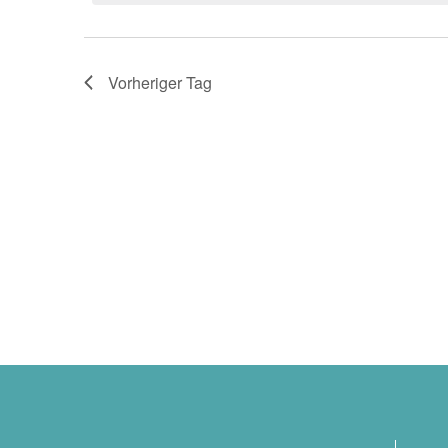
Januar
Navigation
2025
Vorheriger Tag