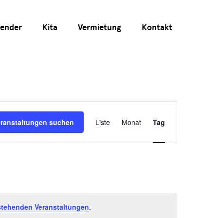
lender
Kita
Vermietung
Kontakt
Veranstaltu
eranstaltungen suchen
Liste
Monat
Tag
Ansichten-
Navigation
stehenden Veranstaltungen
.