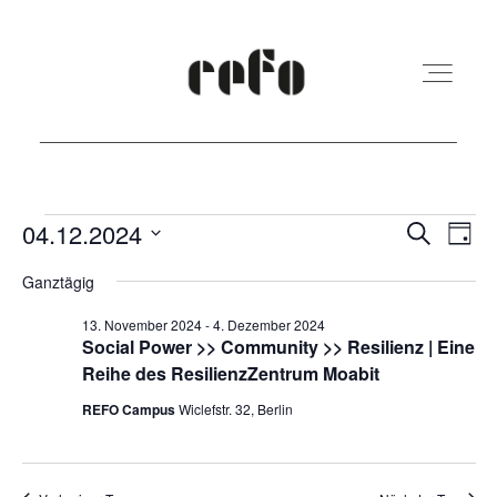
REFO Moabit
Veranstaltungen
Veranst
Ver
04.12.2024
Suche
Tag
Ans
Suche
Datum
für
Ganztägig
Terminkalender
Nav
und
wählen.
4.
13. November 2024
-
4. Dezember 2024
Ansicht
Social Power >> Community >> Resilienz | Eine
Dezember
Kita
Reihe des ResilienzZentrum Moabit
Navigat
2024
REFO Campus
Wiclefstr. 32, Berlin
Vermietung