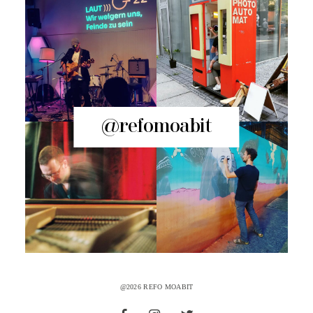
@refomoabit
@2026 REFO MOABIT