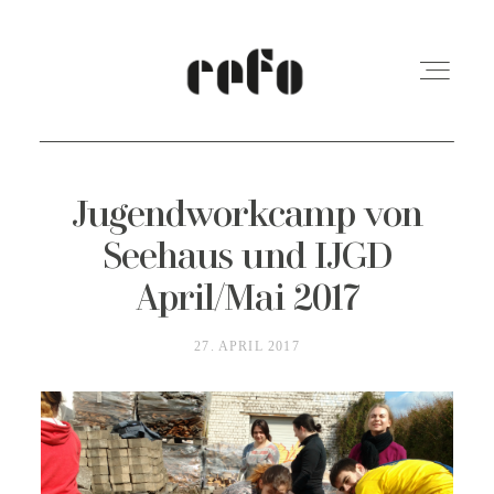
REFO Moabit
Jugendworkcamp von
Seehaus und IJGD
Terminkalender
April/Mai 2017
27. APRIL 2017
Kita
Vermietung