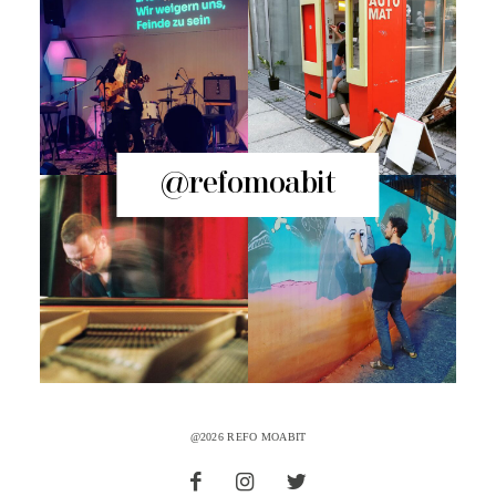
@refomoabit
@2026 REFO MOABIT