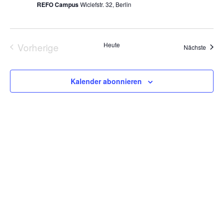
REFO Campus
Wiclefstr. 32, Berlin
Vorherige
Heute
Veran
Nächste
Veranstaltungen
Kalender abonnieren