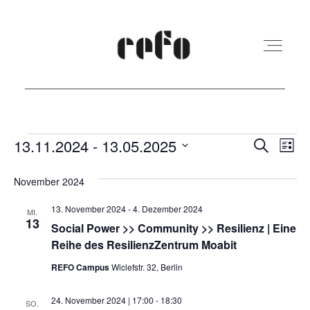
REFO Moabit
Veranstaltungen
Veranst
Ver
13.11.2024
 - 
13.05.2025
Suche
Liste
Ans
Suche
Datum
Terminkalender
November 2024
Nav
und
wählen.
13. November 2024
-
4. Dezember 2024
Ansicht
MI.
13
Kita
Social Power >> Community >> Resilienz | Eine
Navigat
Reihe des ResilienzZentrum Moabit
REFO Campus
Wiclefstr. 32, Berlin
Vermietung
24. November 2024 | 17:00
-
18:30
SO.