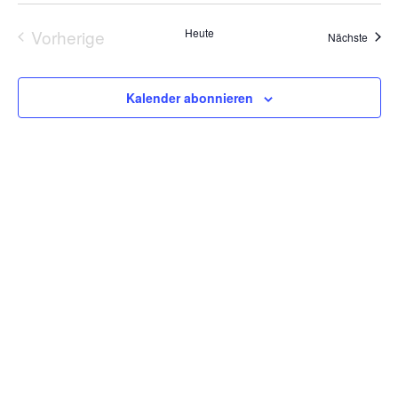
Vorherige
Heute
Veran
Nächste
Veranstaltungen
Kalender abonnieren