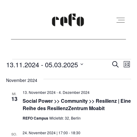
REFO Moabit
Veranstaltungen
Veranst
Ver
13.11.2024
 - 
05.03.2025
Suche
Liste
Ans
Suche
Datum
Terminkalender
November 2024
Nav
und
wählen.
13. November 2024
-
4. Dezember 2024
Ansicht
MI.
13
Kita
Social Power >> Community >> Resilienz | Eine
Navigat
Reihe des ResilienzZentrum Moabit
REFO Campus
Wiclefstr. 32, Berlin
Vermietung
24. November 2024 | 17:00
-
18:30
SO.