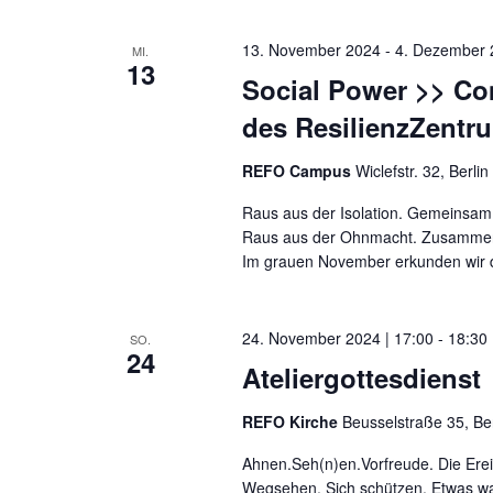
Navigation
13. November 2024
-
4. Dezember 
MI.
13
Social Power >> Co
des ResilienzZentr
REFO Campus
Wiclefstr. 32, Berlin
Raus aus der Isolation. Gemeinsam 
Raus aus der Ohnmacht. Zusammen
Im grauen November erkunden wir d
24. November 2024 | 17:00
-
18:30
SO.
24
Ateliergottesdienst
REFO Kirche
Beusselstraße 35, Be
Ahnen.Seh(n)en.Vorfreude. Die Erei
Wegsehen. Sich schützen. Etwas wa