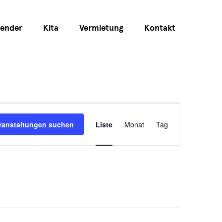
lender
Kita
Vermietung
Kontakt
Veranstaltun
ranstaltungen suchen
Liste
Monat
Tag
Ansichten-
Navigation