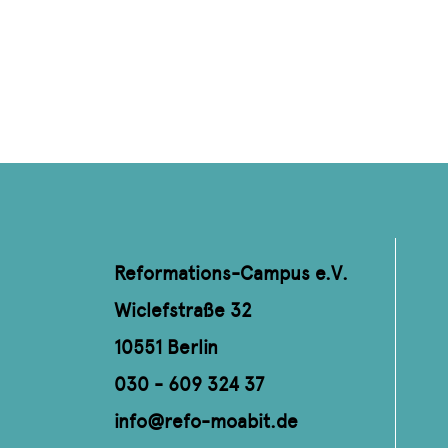
Reformations-Campus e.V.
Wiclefstraße 32
10551 Berlin
030 - 609 324 37
info@refo-moabit.de