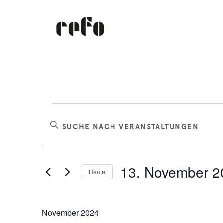
Veranstaltungen
Veranstaltungen
Bitte
Schlüsselwort
Suche
eingeben.
Suche
und
13. November 2
Heute
nach
Datum
Veranstaltungen
Ansichten,
wählen.
Schlüsselwort.
November 2024