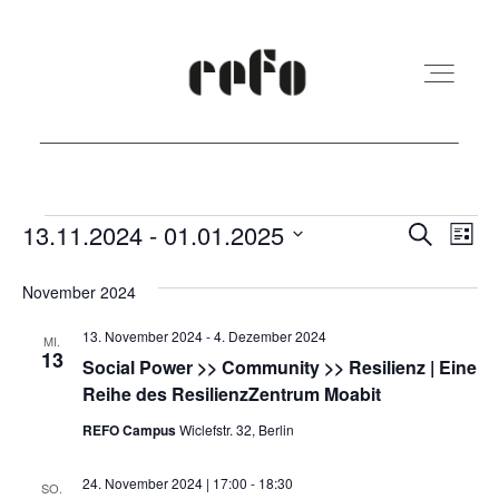
REFO Moabit
Veranstaltungen
Veranst
Ver
13.11.2024
 - 
01.01.2025
Suche
Liste
Ans
Suche
Datum
Terminkalender
November 2024
Nav
und
wählen.
13. November 2024
-
4. Dezember 2024
Ansicht
MI.
13
Kita
Social Power >> Community >> Resilienz | Eine
Navigat
Reihe des ResilienzZentrum Moabit
REFO Campus
Wiclefstr. 32, Berlin
Vermietung
24. November 2024 | 17:00
-
18:30
SO.