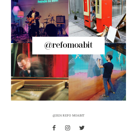
@refomoabit
@2026 REFO MOABIT