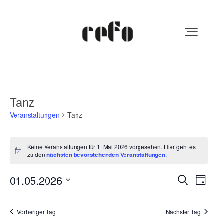
REFO Moabit
Tanz
Veranstaltungen
Tanz
Terminkalender
Veranstaltungen
Keine Veranstaltungen für 1. Mai 2026 vorgesehen. Hier geht es
für
Hinweis
zu den
nächsten bevorstehenden Veranstaltungen
.
Kita
1.
Veranst
Ver
01.05.2026
Suche
Mai
Tag
Vermietung
Ans
Suche
Datum
2026
Nav
und
wählen.
Vorheriger Tag
Nächster Tag