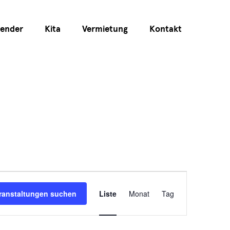
lender
Kita
Vermietung
Kontakt
Veranstaltun
ranstaltungen suchen
Liste
Monat
Tag
Ansichten-
Navigation