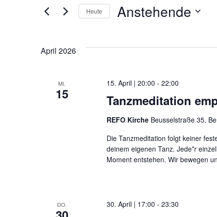
und
Anstehende
Heute
nach
Datum
Veranstaltungen
Ansichten,
wählen.
Schlüsselwort.
April 2026
Navigation
15. April | 20:00
-
22:00
MI.
15
Tanzmeditation emp
REFO Kirche
Beusselstraße 35, Be
Die Tanzmeditation folgt keiner fes
deinem eigenen Tanz. Jede*r einzel
Moment entstehen. Wir bewegen un
30. April | 17:00
-
23:30
DO.
30