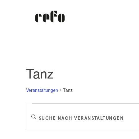
Tanz
Veranstaltungen
Tanz
Veranstaltungen
Veranstaltungen
Bitte
Schlüsselwort
Suche
eingeben.
Suche