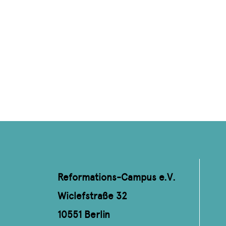
Reformations-Campus e.V.
Wiclefstraße 32
10551 Berlin