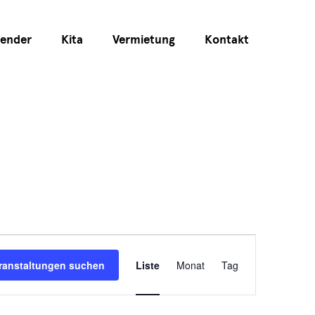
lender
Kita
Vermietung
Kontakt
Veranstaltun
ranstaltungen suchen
Liste
Monat
Tag
Ansichten-
Navigation