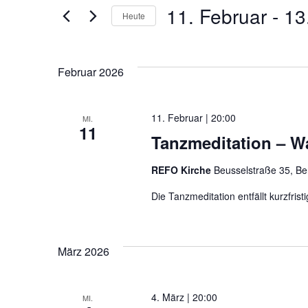
und
11. Februar
 - 
13
Heute
nach
Datum
Veranstaltungen
Ansichten,
wählen.
Schlüsselwort.
Februar 2026
Navigation
11. Februar | 20:00
MI.
11
Tanzmeditation – Was
REFO Kirche
Beusselstraße 35, Be
Die Tanzmeditation entfällt kurzfris
März 2026
4. März | 20:00
MI.