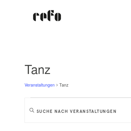
Tanz
Veranstaltungen
Tanz
Veranstaltungen
Veranstaltungen
Bitte
Schlüsselwort
Suche
eingeben.
Suche