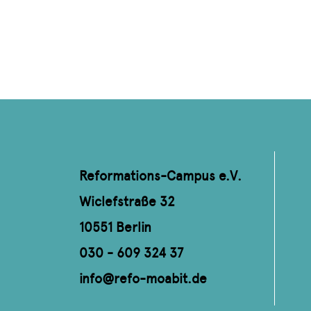
Reformations-Campus e.V.
Wiclefstraße 32
10551 Berlin
030 - 609 324 37
info@refo-moabit.de