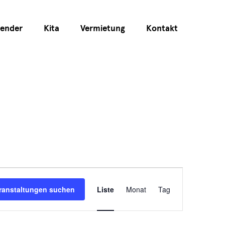
lender
Kita
Vermietung
Kontakt
Veranstaltun
ranstaltungen suchen
Liste
Monat
Tag
Ansichten-
Navigation