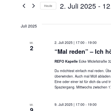
und
2. Juli 2025
 - 
12.
Heute
nach
Datum
Veranstaltungen
Ansichten,
wählen.
Schlüsselwort.
Juli 2025
Navigation
2. Juli 2025 | 17:00
-
19:00
MI.
2
“Mal reden” – Ich hö
REFO Kapelle
Ecke Wiclefstraße 32
Du möchtest einfach mal reden. Übe
überwinden. Auch mal Müll abladen.
Eine oder einer ist für dich da und t
Spaziergang. Mittwochs zwischen 17
9. Juli 2025 | 17:00
-
19:00
MI.
9