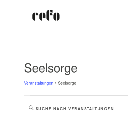
Seelsorge
Veranstaltungen
Seelsorge
Veranstaltungen
Veranstaltungen
Bitte
Schlüsselwort
Suche
eingeben.
Suche