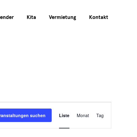
lender
Kita
Vermietung
Kontakt
Veranstaltun
ranstaltungen suchen
Liste
Monat
Tag
Ansichten-
Navigation