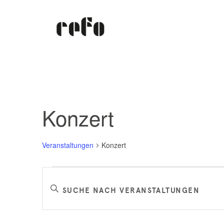
Konzert
Veranstaltungen
Konzert
Veranstaltungen
Veranstaltungen
Bitte
Schlüsselwort
Suche
eingeben.
Suche