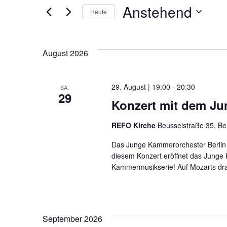
und
Anstehend
Heute
nach
Datum
Veranstaltungen
Ansichten,
wählen.
Schlüsselwort.
August 2026
Navigation
29. August | 19:00
-
20:30
SA.
29
Konzert mit dem Ju
REFO Kirche
Beusselstraße 35, Be
Das Junge Kammerorchester Berlin
diesem Konzert eröffnet das Junge 
Kammermusikserie! Auf Mozarts dram
September 2026