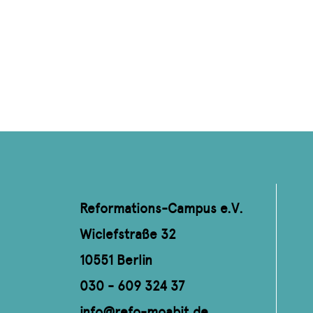
Reformations-Campus e.V.
Wiclefstraße 32
10551 Berlin
030 - 609 324 37
info@refo-moabit.de