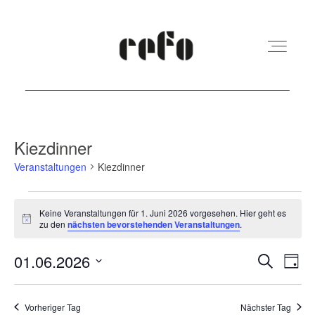
REFO Moabit
Kiezdinner
Veranstaltungen
Kiezdinner
Terminkalender
Veranstaltungen
Keine Veranstaltungen für 1. Juni 2026 vorgesehen. Hier geht es
für
Hinweis
zu den
nächsten bevorstehenden Veranstaltungen
.
Kita
1.
Veranst
Ver
01.06.2026
Suche
Juni
Tag
Vermietung
Ans
Suche
Datum
2026
Nav
und
wählen.
Vorheriger Tag
Nächster Tag