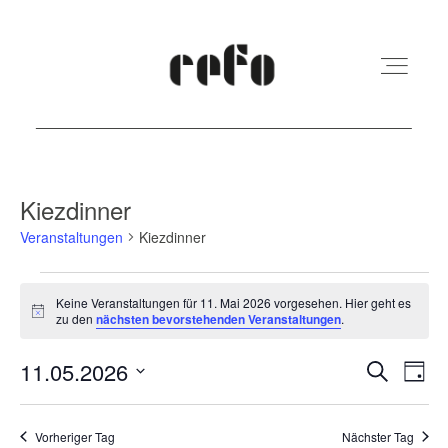
REFO Moabit
Kiezdinner
Veranstaltungen
Kiezdinner
Terminkalender
Veranstaltungen
Keine Veranstaltungen für 11. Mai 2026 vorgesehen. Hier geht es
für
Hinweis
zu den
nächsten bevorstehenden Veranstaltungen
.
Kita
11.
Veranst
Ver
11.05.2026
Suche
Mai
Tag
Vermietung
Ans
Suche
Datum
2026
Nav
und
wählen.
Vorheriger Tag
Nächster Tag